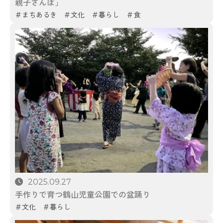
親子さんぽ」
まちあるき
文化
暮らし
食
2025.09.27
手作りで育つ鶴山児童公園での盆踊り
文化
暮らし