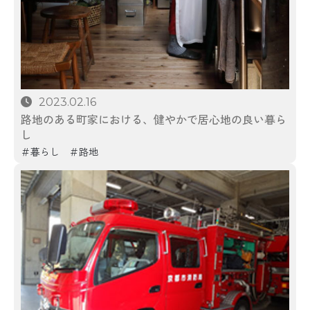
2023.02.16
路地のある町家における、健やかで居心地の良い暮ら
し
暮らし
路地