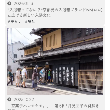
2026.01.13
”入浴着ってなに？”京都発の入浴着ブランドlolo(ロロ)
と広げる新しい入浴文化
暮らし
福祉
2025.10.22
「京菓子ハレモケモ。」－第1弾「月見団子の謎解き