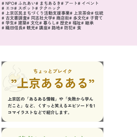
NPO
ふれあい
まちあるき
アート
イベント
エコ
スポット
テクニック
上京区民まちづくり活動支援事業
上京茶会
伝統
古文書調査
同志社大学
商店街
多文化
子育て
学生
建築
文化
暮らし
歴史
福祉
継承
織田信長
観光
講座
路地
防犯
食
ちょっとブレイク
”上京あるある”
上京区の「あるある情報」や「失敗から学ん
だこと」など、くすっと笑えるエピソードを1
コマイラストなどで紹介します。