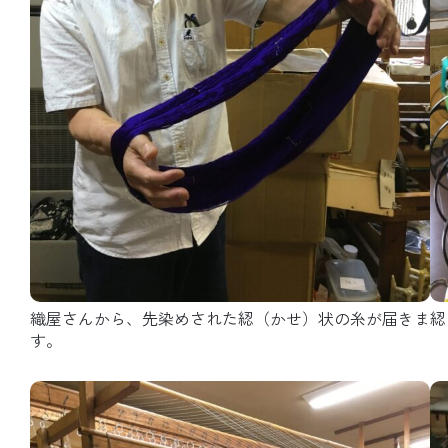
織屋さんから、先染めされた綛（かせ）状の糸が届きま
綛
す。