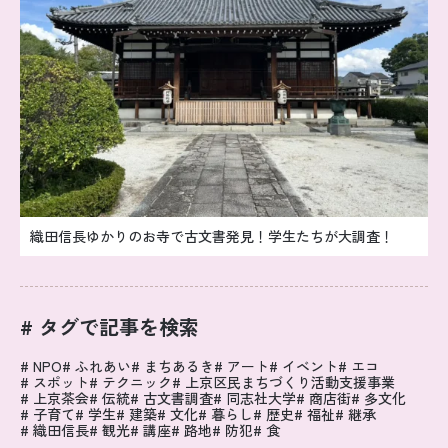
織田信長ゆかりのお寺で古文書発見！学生たちが大調査！
# タグで記事を検索
NPO
ふれあい
まちあるき
アート
イベント
エコ
スポット
テクニック
上京区民まちづくり活動支援事業
上京茶会
伝統
古文書調査
同志社大学
商店街
多文化
子育て
学生
建築
文化
暮らし
歴史
福祉
継承
織田信長
観光
講座
路地
防犯
食