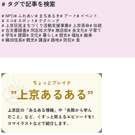
# タグで記事を検索
NPO
ふれあい
まちあるき
アート
イベント
エコ
スポット
テクニック
上京区民まちづくり活動支援事業
上京茶会
伝統
古文書調査
同志社大学
商店街
多文化
子育て
学生
建築
文化
暮らし
歴史
福祉
継承
織田信長
観光
講座
路地
防犯
食
ちょっとブレイク
”上京あるある”
上京区の「あるある情報」や「失敗から学ん
だこと」など、くすっと笑えるエピソードを1
コマイラストなどで紹介します。