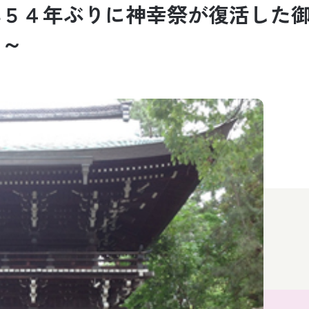
年５４年ぶりに神幸祭が復活した
く～