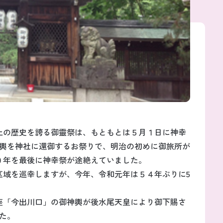
上の歴史を誇る御靈祭は、もともとは５月１日に神幸
輿を神社に還御するお祭りで、明治の初めに御旅所が
０年を最後に神幸祭が途絶えていました。
区域を巡幸しますが、今年、令和元年は５４年ぶりに5
座「今出川口」の御神輿が後水尾天皇により御下賜さ
た。