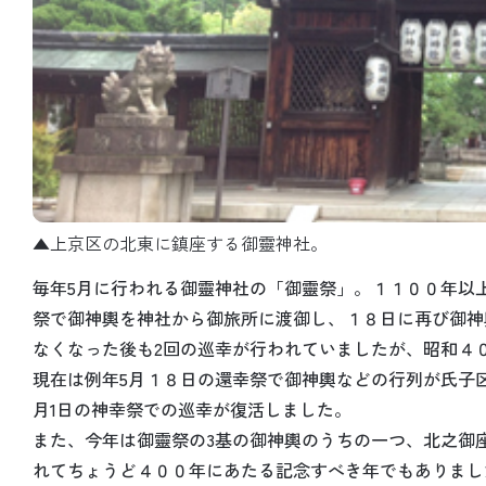
▲上京区の北東に鎮座する御靈神社。
毎年5月に行われる御靈神社の「御靈祭」。１１００年以
祭で御神輿を神社から御旅所に渡御し、１８日に再び御神
なくなった後も2回の巡幸が行われていましたが、昭和４
現在は例年5月１８日の還幸祭で御神輿などの行列が氏子
月1日の神幸祭での巡幸が復活しました。
また、今年は御靈祭の3基の御神輿のうちの一つ、北之御
れてちょうど４００年にあたる記念すべき年でもありまし