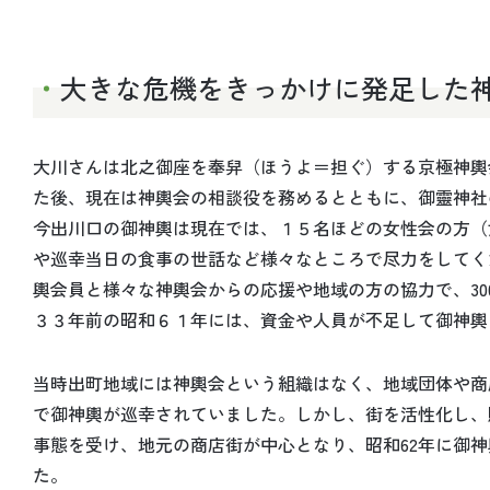
大きな危機をきっかけに発足した
大川さんは北之御座を奉舁（ほうよ＝担ぐ）する京極神輿
た後、現在は神輿会の相談役を務めるとともに、御靈神社
今出川口の御神輿は現在では、１５名ほどの女性会の方（
や巡幸当日の食事の世話など様々なところで尽力をしてく
輿会員と様々な神輿会からの応援や地域の方の協力で、3
３３年前の昭和６１年には、資金や人員が不足して御神輿
当時出町地域には神輿会という組織はなく、地域団体や商
で御神輿が巡幸されていました。しかし、街を活性化し、
事態を受け、地元の商店街が中心となり、昭和62年に御
た。