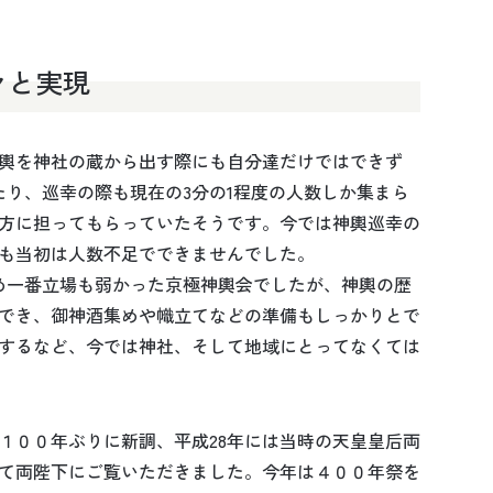
々と実現
輿を神社の蔵から出す際にも自分達だけではできず
たり、巡幸の際も現在の3分の1程度の人数しか集まら
方に担ってもらっていたそうです。今では神輿巡幸の
も当初は人数不足でできませんでした。
め一番立場も弱かった京極神輿会でしたが、神輿の歴
でき、御神酒集めや幟立てなどの準備もしっかりとで
するなど、今では神社、そして地域にとってなくては
１００年ぶりに新調、平成28年には当時の天皇皇后両
て両陛下にご覧いただきました。今年は４００年祭を