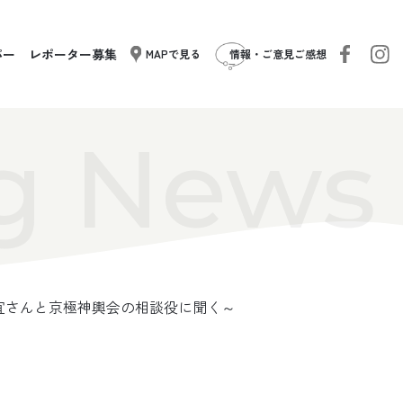
パー
レポーター募集
MAPで見る
情報・ご意見ご感想
g News
宜さんと京極神輿会の相談役に聞く～