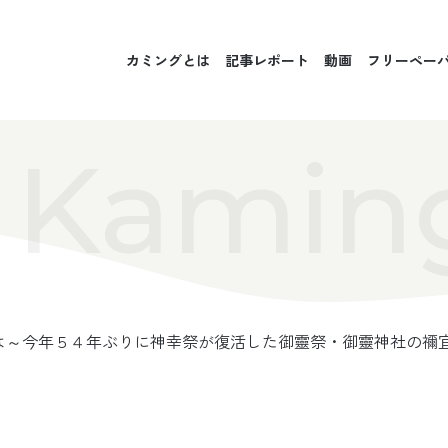
カミングとは
記事レポート
動画
フリーペー
Kamin
は～今年５４年ぶりに神幸祭が復活した御靈祭・御靈神社の禰