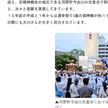
迎え、京極神輿会の地元である河原町今出川の交差点で例
ど、次々と悲願を実現してきています。
１０年前の平成２１年からは還幸祭で3基の御神輿が約１
の際にも大川さんが大きく尽力されています。
▲河原町今出川交差点における
げ！