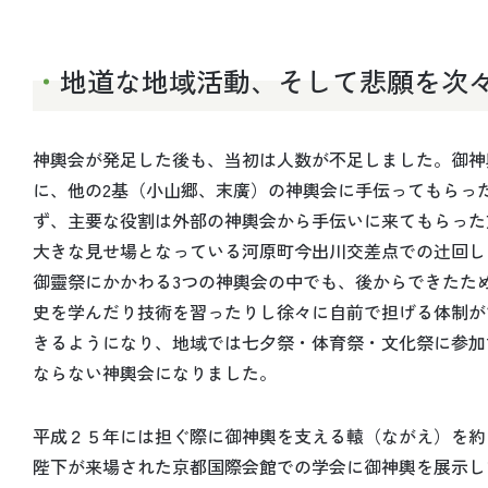
地道な地域活動、そして悲願を次
神輿会が発足した後も、当初は人数が不足しました。御神
に、他の2基（小山郷、末廣）の神輿会に手伝ってもらっ
ず、主要な役割は外部の神輿会から手伝いに来てもらった
大きな見せ場となっている河原町今出川交差点での辻回し
御靈祭にかかわる3つの神輿会の中でも、後からできたた
史を学んだり技術を習ったりし徐々に自前で担げる体制が
きるようになり、地域では七夕祭・体育祭・文化祭に参加
ならない神輿会になりました。
平成２５年には担ぐ際に御神輿を支える轅（ながえ）を約
陛下が来場された京都国際会館での学会に御神輿を展示し