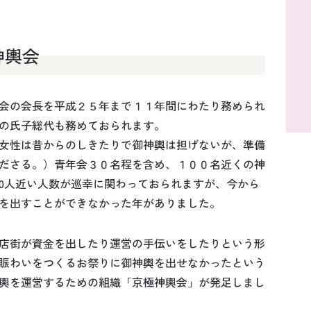
神輿会
会の会長を平成２５年まで１１年間にわたり務められ
の氏子総代も務めておられます。
女性は昔からのしきたりで御神輿は担げないが、準備
ださる。）青年会３０名程を含め、１００名近くの神
00人近い人数が巡幸に関わっておられますが、今から
を出すことができなかった年がありました。
店街が資金を出したり運営の手伝いをしたりという形
賑わいをつくるお祭りに御神輿を出せなかったという
神輿を運営するための組織「京極神輿会」が発足しまし